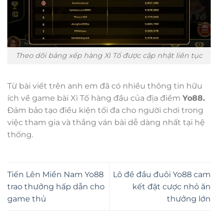
Theo dõi bảng xếp hàng Xì Tố được cập nhật liên tục
Từ bài viết trên anh em đã có nhiều thông tin hữu
ích về game bài Xì Tố hàng đầu của địa điểm
Yo88.
Đảm bảo tạo điều kiện tối đa cho người chơi trong
việc tham gia và thắng ván bài dễ dàng nhất tại hệ
thống.
Tiến Lên Miền Nam Yo88
Lô đề đầu đuôi Yo88 cam
trao thưởng hấp dẫn cho
kết đặt cược nhỏ ăn
game thủ
thưởng lớn